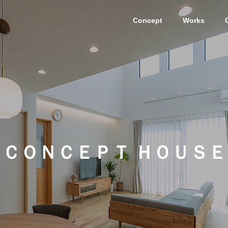
Concept
Works
Ｃ
Ｏ
Ｎ
Ｃ
Ｅ
Ｐ
Ｔ
Ｈ
Ｏ
Ｕ
Ｓ
Ｅ